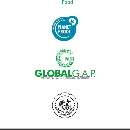
N°GGN/COC 4063061025685