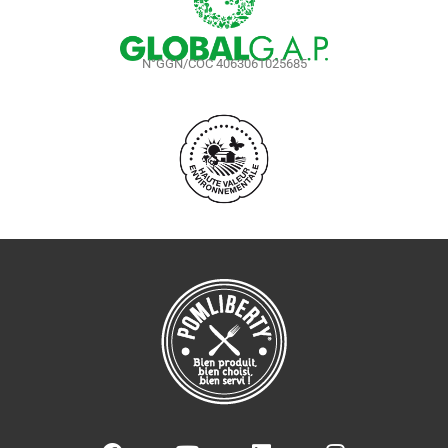
N°GGN/COC 4063061025685